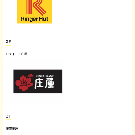
2F
レストラン庄屋
3F
楽市楽座