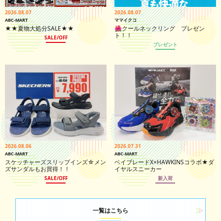
2026.08.07
2026.08.07
ABC-MART
ママイクコ
★★夏物大処分SALE★★
🌺クールネックリング プレゼン
ト！！
SALE/OFF
プレゼント
2026.08.06
2026.07.31
ABC-MART
ABC-MART
スケッチャーズスリップインズ☆メン
ベイブレードX×HAWKINSコラボ★ダ
ズサンダルもお買得！！
イヤルスニーカー
SALE/OFF
新入荷
一覧はこちら